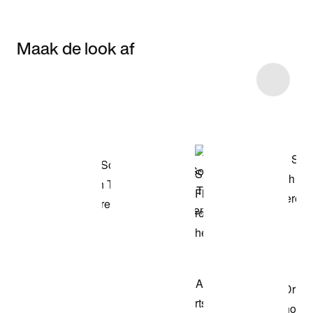
Maak de look af
Item 3 of 5