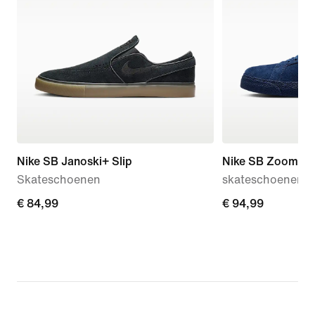
Nike SB Janoski+ Slip
Nike SB Zoom Bl
Skateschoenen
skateschoenen
€ 84,99
€ 84,99
€ 94,99
€ 94,99