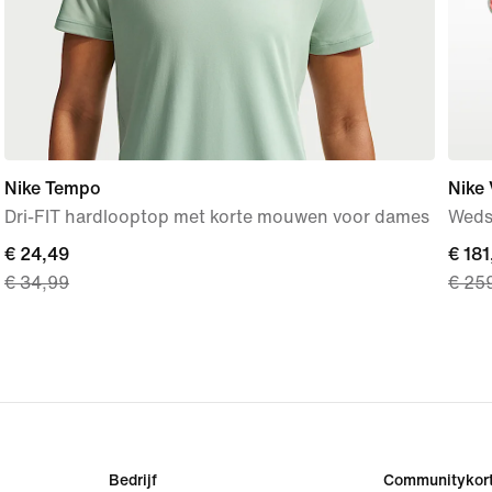
Nike Tempo
Nike 
Dri-FIT hardlooptop met korte mouwen voor dames
Wedst
current
€ 24,49
curre
€ 181
€ 34,99
€ 25
price
price
€ 24,49,
€ 181
original
origi
price
price
€ 34,99
€ 25
Bedrijf
Communitykort