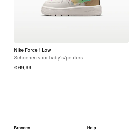
Nike Force 1 Low
Schoenen voor baby's/peuters
€ 69,99
€ 69,99
Bronnen
Help