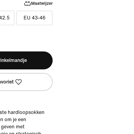
Maatwijzer
42.5
EU 43-46
winkelmandje
avoriet
ste hardloopsokken
en om je een
 geven met
gie en strategisch