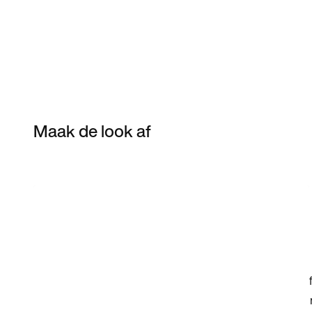
Maak de look af
Item 3 of 26