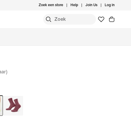
Zoek een store
Help
Join Us
Log in
aar)