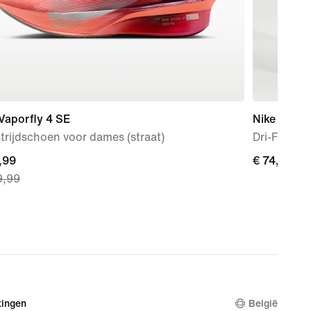
Vaporfly 4 SE
Nike AeroS
rijdschoen voor dames (straat)
Dri-FIT AD
nt
,99
€ 74,99
€ 74,99
9,99
,99,
nal
9,99
ingen
België