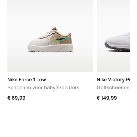
Nike Force 1 Low
Nike Victory Pro 
Schoenen voor baby's/peuters
Golfschoenen
€ 69,99
€ 69,99
€ 149,99
€ 149,99