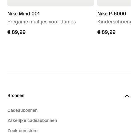
Nike Mind 001
Nike P-6000
Pregame muiltjes voor dames
Kinderschoenen
€ 89,99
€ 89,99
€ 89,99
€ 89,99
Bronnen
Cadeaubonnen
Zakelijke cadeaubonnen
Zoek een store