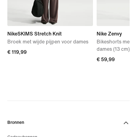
NikeSKIMS Stretch Knit
Nike Zenvy
Broek met wijde pijpen voor dames
Bikeshorts met ho
dames (13 cm)
€ 119,99
€ 119,99
€ 59,99
€ 59,99
Bronnen