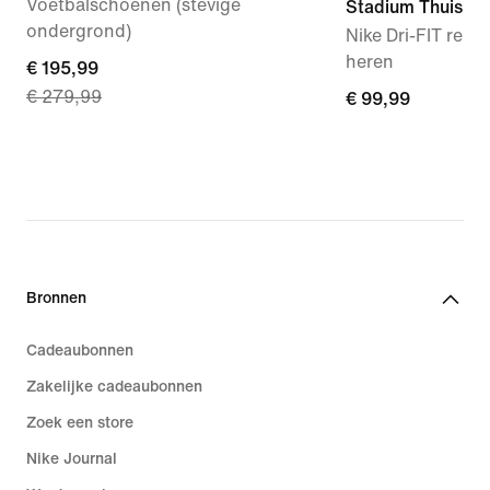
Voetbalschoenen (stevige
Stadium Thuis
ondergrond)
Nike Dri-FIT repli
heren
current
€ 195,99
€ 279,99
price
€ 99,99
€ 99,99
€ 195,99,
original
price
€ 279,99
Bronnen
Cadeaubonnen
Zakelijke cadeaubonnen
Zoek een store
Nike Journal