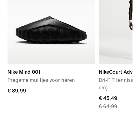
Nike Mind 001
NikeCourt Advan
Pregame muiltjes voor heren
Dri-FIT tennissho
cm)
€ 89,99
€ 89,99
current
€ 45,49
€ 64,99
price
€ 45,49,
original
price