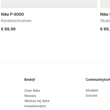
Nike P-6000
Nike
Kinderschoenen
Skat
€ 89,99
€ 89,99
€ 69
€ 69
Bedrijf
Communitykort
Student
Over Nike
Docent
Nieuws
Werken bij Nike
Investeerders