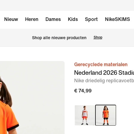
Nieuw
Heren
Dames
Kids
Sport
NikeSKIMS
Shop alle nieuwe producten
Shop
Gerecyclede materialen
afbeelding
Nederland 2026 Stadi
1
Nike driedelig replicavoet
van
8
€ 74,99