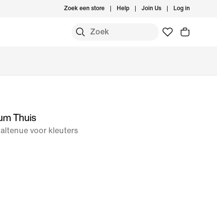
Zoek een store
Help
Join Us
Log in
um Thuis
baltenue voor kleuters