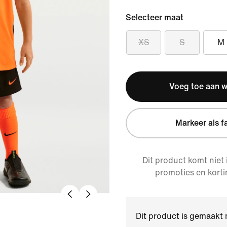
Selecteer maat
XS
S
M
Voeg toe aan 
Markeer als f
Dit product komt niet
promoties en korti
Dit product is gemaakt