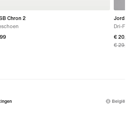
 SB Chron 2
Jordan Spo
eschoen
Dri-FIT fie
,99
,99
current
€ 20,99
€ 29,99
price
€ 20,99,
original
price
€ 29,99
ingen
België