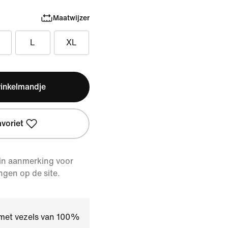
Maatwijzer
L
XL
winkelmandje
avoriet
 in aanmerking voor
ngen op de site.
 met vezels van 100%