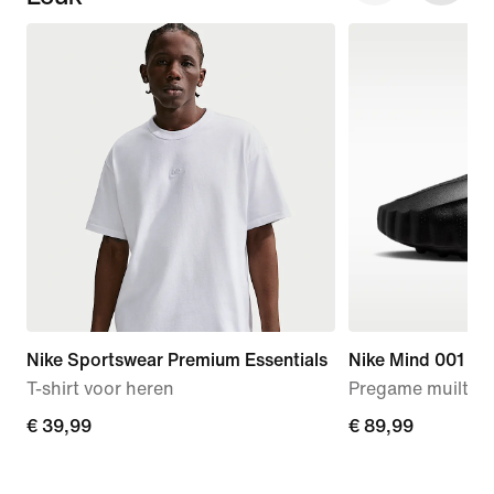
Nike Sportswear Premium Essentials
Nike Mind 001
T-shirt voor heren
Pregame muiltjes
€ 39,99
€ 39,99
€ 89,99
€ 89,99