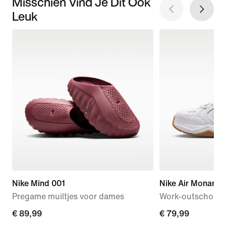
Misschien Vind Je Dit Ook
Leuk
Nike Mind 001
Nike Air Monarch 
Pregame muiltjes voor dames
Work-outschoene
€ 89,99
€ 89,99
€ 79,99
€ 79,99