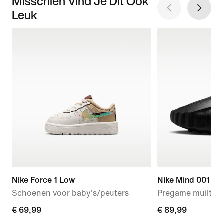
Misschien Vind Je Dit Ook
Leuk
Nike Force 1 Low
Nike Mind 001
Schoenen voor baby's/peuters
Pregame muiltjes
€ 69,99
€ 69,99
€ 89,99
€ 89,99