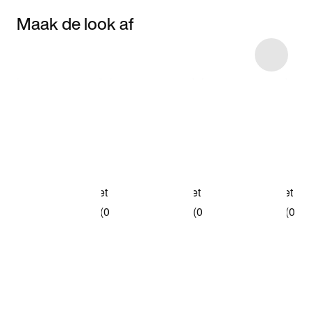
Maak de look af
Item 3 of 6