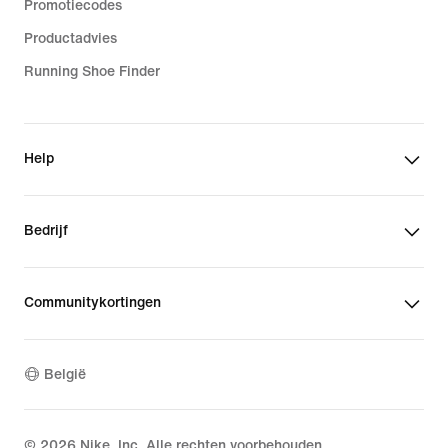
Promotiecodes
Productadvies
Running Shoe Finder
Help
Bedrijf
Communitykortingen
België
©
2026
Nike, Inc. Alle rechten voorbehouden