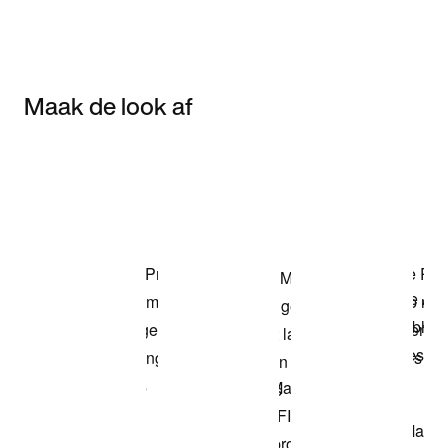
Maak de look af
Item 3 of 3