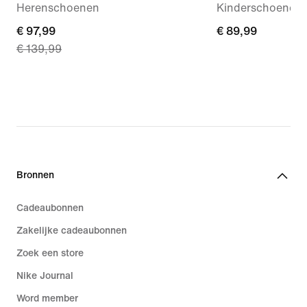
Herenschoenen
Kinderschoenen
current
€ 97,99
€ 89,99
€ 89,99
€ 139,99
price
€ 97,99,
original
price
€ 139,99
Bronnen
Cadeaubonnen
Zakelijke cadeaubonnen
Zoek een store
Nike Journal
Word member