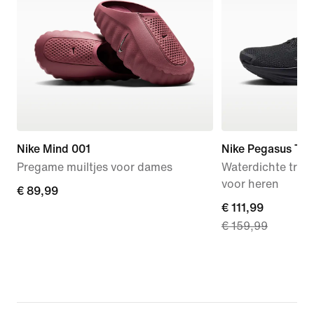
Nike Mind 001
Nike Pegasus Tra
Pregame muiltjes voor dames
Waterdichte trai
voor heren
€ 89,99
€ 89,99
current
€ 111,99
€ 159,99
price
€ 111,99,
original
price
€ 159,99