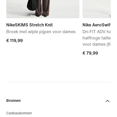
NikeSKIMS Stretch Knit
Nike AeroSwift
Broek met wijde pijpen voor dames
Dri-FIT ADV hard
halfhoge taille e
€ 119,99
€ 119,99
voor dames (8 cm
€ 79,99
€ 79,99
Bronnen
Cadeaubonnen