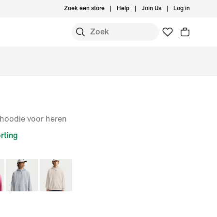
Zoek een store
Help
Join Us
Log in
fhoodie voor heren
rting