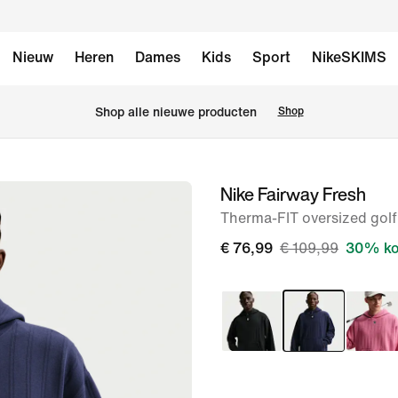
Nieuw
Heren
Dames
Kids
Sport
NikeSKIMS
Shop alle nieuwe producten
Shop
Nike Fairway Fresh
afbeelding
1
Therma-FIT oversized gol
van
€ 76,99
€ 109,99
30% ko
6