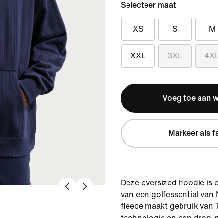
Selecteer maat
XS
S
M
XXL
3XL
4X
Voeg toe aan 
Markeer als f
Deze oversized hoodie is 
van een golfessential van
fleece maakt gebruik van 
technologie en een drop-n