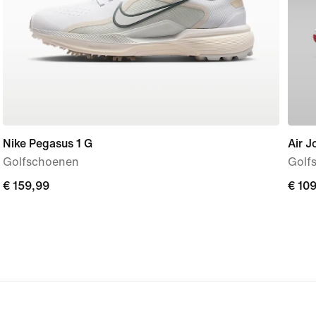
Nike Pegasus 1 G
Air J
Golfschoenen
Golf
€ 159,99
€ 159,99
€ 10
€ 10