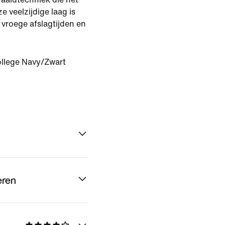
e veelzijdige laag is
 vroege afslagtijden en
llege Navy/Zwart
eren