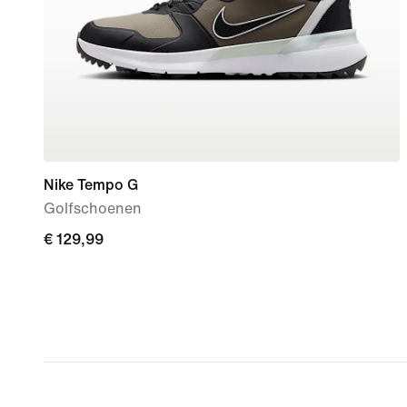
Nike Tempo G
Golfschoenen
€ 129,99
€ 129,99