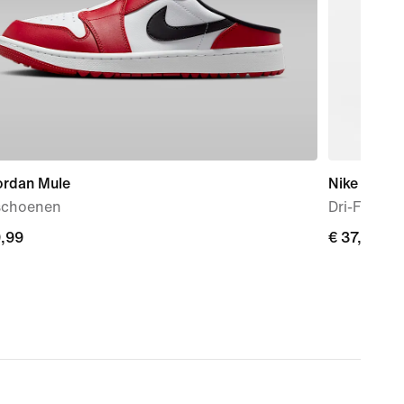
ordan Mule
Nike Pro
schoenen
Dri-FIT La
9,99
9,99
€ 37,99
€ 37,99