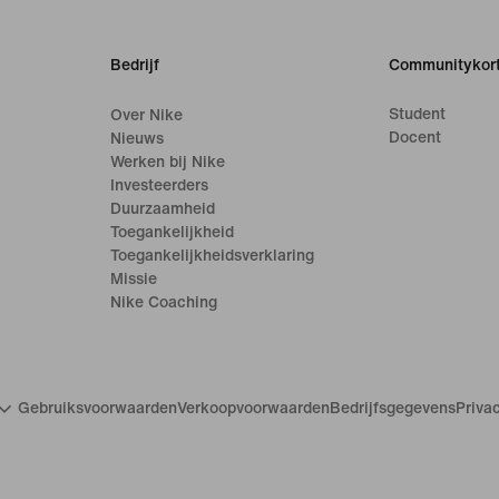
Bedrijf
Communitykort
Student
Over Nike
Docent
Nieuws
Werken bij Nike
Investeerders
Duurzaamheid
Toegankelijkheid
Toegankelijkheidsverklaring
Missie
Nike Coaching
Gebruiksvoorwaarden
Verkoopvoorwaarden
Bedrijfsgegevens
Priva