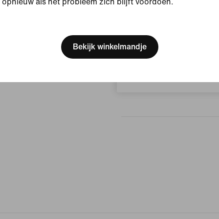
opnieuw als het probleem zich blijft voordoen.
[ Code: D1B61E47 ]
Beoordelingen (Fout)
We think you are in United 
Update your location?
Bekijk winkelmandje
Geen beoor
België
Schrijf een beoordeling