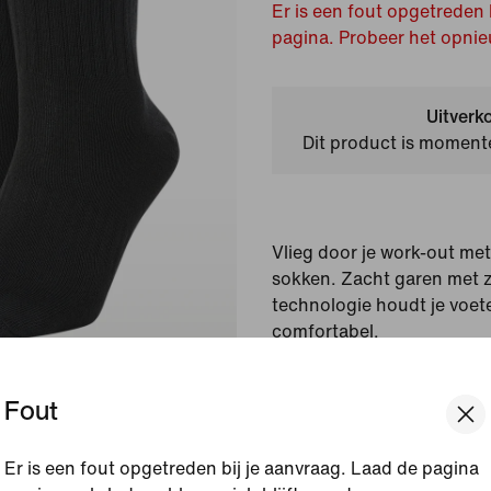
Er is een fout opgetreden 
pagina. Probeer het opnie
Uitverk
Dit product is momente
Vlieg door je work-out me
sokken. Zacht garen met 
technologie houdt je voet
comfortabel.
Weergegeven kleur:
Zw
Fout
Stijl:
SX7676-010
Er is een fout opgetreden bij je aanvraag. Laad de pagina
Bekijk productgegevens