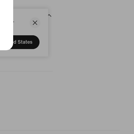
States.
delingen
United States