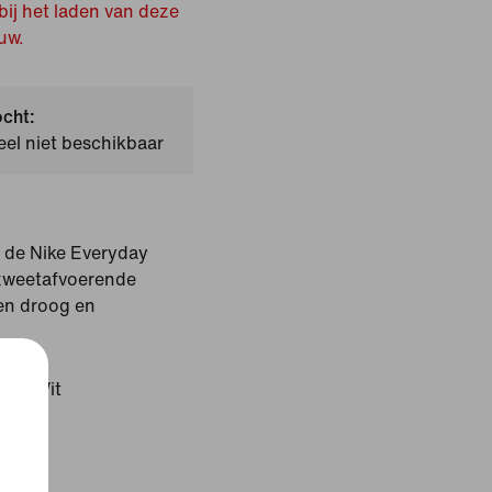
bij het laden van deze
uw.
ocht:
el niet beschikbaar
t de Nike Everyday
zweetafvoerende
en droog en
art/Wit