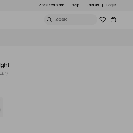
Zoek een store
Help
Join Us
Log in
ight
aar)