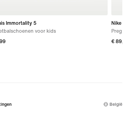
is Immortality 5
Nike Mind 
etbalschoenen voor kids
Pregame mu
,99
,99
€ 89,99
€ 89,99
ingen
België