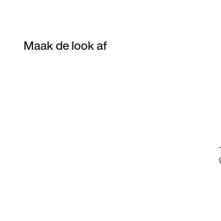
Maak de look af
Item 3 of 7