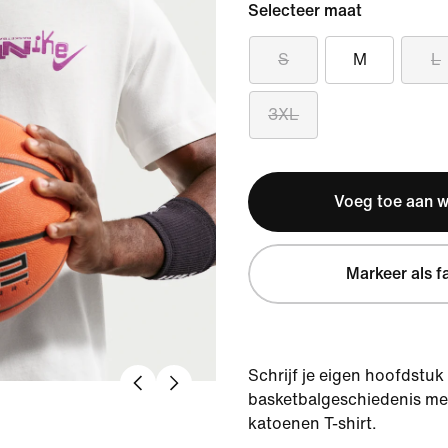
Selecteer maat
S
M
L
3XL
Voeg toe aan 
Markeer als f
Schrijf je eigen hoofdstuk 
basketbalgeschiedenis met
katoenen T-shirt.