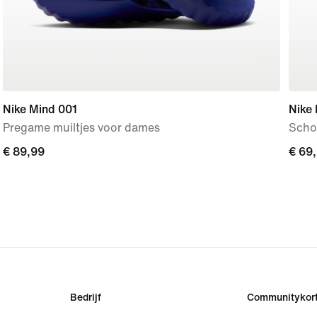
Nike Mind 001
Nike 
Pregame muiltjes voor dames
Scho
€ 89,99
€ 89,99
€ 69
€ 69
Bedrijf
Communitykort