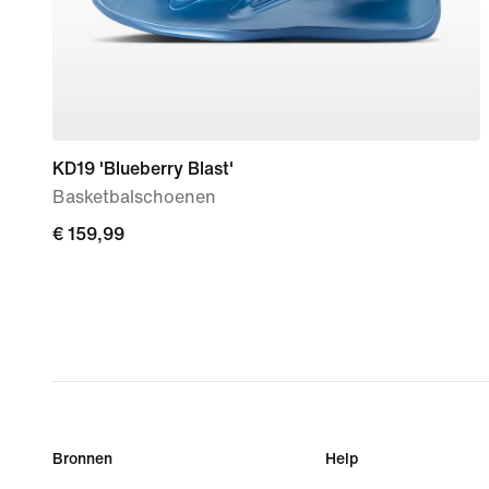
KD19 'Blueberry Blast'
Basketbalschoenen
€ 159,99
€ 159,99
Bronnen
Help