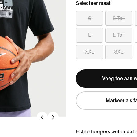
Selecteer maat
S
S Tall
L
L Tall
XXL
3XL
Voeg toe aan 
Markeer als f
Echte hoopers weten dat e