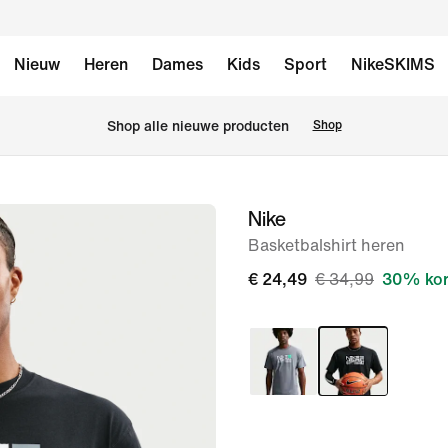
Nieuw
Heren
Dames
Kids
Sport
NikeSKIMS
Shop alle nieuwe producten
Shop
Nike
afbeelding
1
Basketbalshirt heren
van
€ 24,49
€ 34,99
30% kor
6