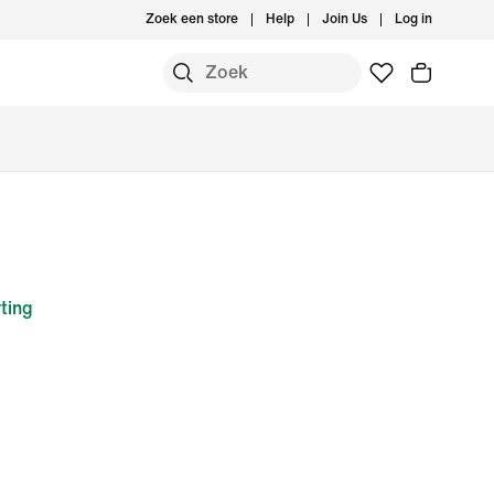
Zoek een store
Help
Join Us
Log in
ting