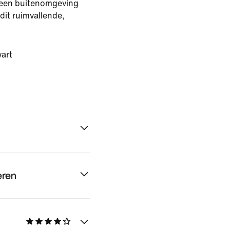
n een buitenomgeving
 dit ruimvallende,
art
eren