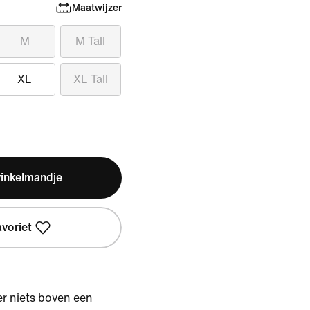
Maatwijzer
M
M Tall
XL
XL Tall
winkelmandje
avoriet
r niets boven een