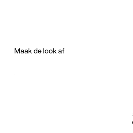
Maak de look af
Item 3 of 9