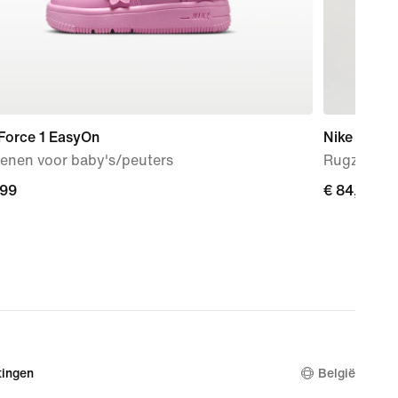
Force 1 EasyOn
Nike Varsity
enen voor baby's/peuters
Rugzak met 
,99
,99
€ 84,99
€ 84,99
ingen
België