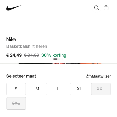
Nike
Basketbalshirt heren
€ 24,49
€ 34,99
30% korting
Selecteer maat
Maatwijzer
S
M
L
XL
XXL
3XL