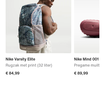
Nike Varsity Elite
Nike Mind 001
Rugzak met print (32 liter)
Pregame muiltjes
€ 84,99
€ 84,99
€ 89,99
€ 89,99