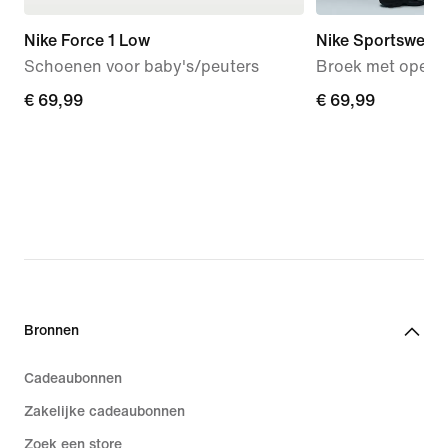
Nike Force 1 Low
Nike Sportswear 
Schoenen voor baby's/peuters
Broek met open 
€ 69,99
€ 69,99
€ 69,99
€ 69,99
Bronnen
Cadeaubonnen
Zakelijke cadeaubonnen
Zoek een store