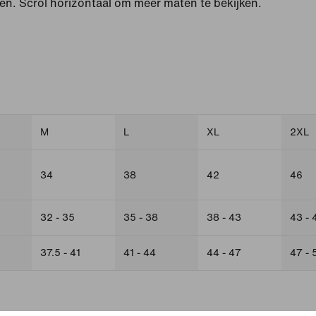
den. Scrol horizontaal om meer maten te bekijken.
M
L
XL
2XL
34
38
42
46
32 - 35
35 - 38
38 - 43
43 - 
37.5 - 41
41 - 44
44 - 47
47 - 