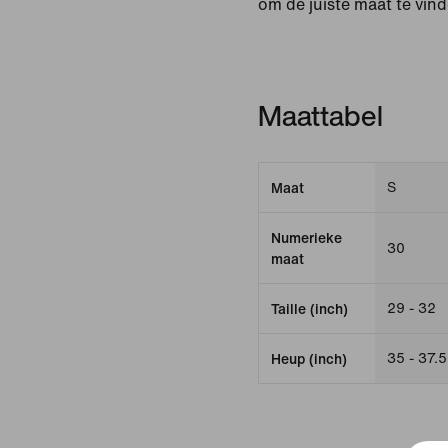
om de juiste maat te vin
Maattabel
S
Maat
Numerieke
30
maat
29 - 32
Taille (inch)
35 - 37.5
Heup (inch)