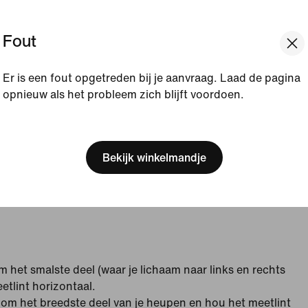
orm
Fout
rts zijn verkrijgbaar in verschillende lengtes. Maat
cm langer dan onze normale pasvorm.
Er is een fout opgetreden bij je aanvraag. Laad de pagina
opnieuw als het probleem zich blijft voordoen.
beschikbaar voor bepaalde stijlen.
[ Code: D1B61E47 ]
metingen tussen twee maten valt, bestel je de kleinere
 pasvorm of de grotere maat voor een ruimere pasvorm.
Bekijk winkelmandje
 heupen en taille overeenkomen met twee verschillende
t die hoort bij de omtrek van je heupen.
het smalste deel (waar je lichaam naar links en rechts
etlint horizontaal.
m het breedste deel van je heupen en hou het meetlint