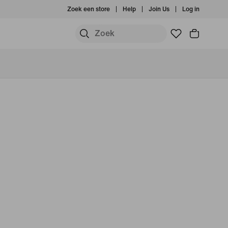
Zoek een store
Help
Join Us
Log in