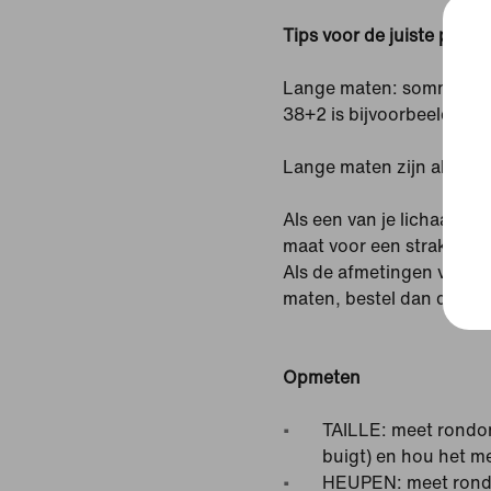
Tips voor de juiste pasv
Lange maten: sommige sho
38+2 is bijvoorbeeld 5 
Lange maten zijn alleen 
Als een van je lichaamsaf
maat voor een strakkere
Als de afmetingen van je
maten, bestel dan de maa
Opmeten
TAILLE: meet rondom 
buigt) en hou het me
HEUPEN: meet rondo