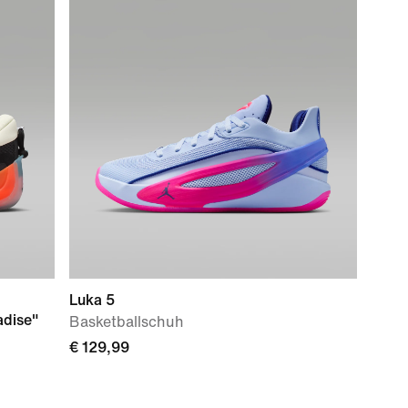
Luka 5
adise"
Basketballschuh
€ 129,99