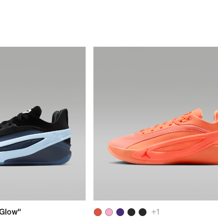
 Glow"
+
1