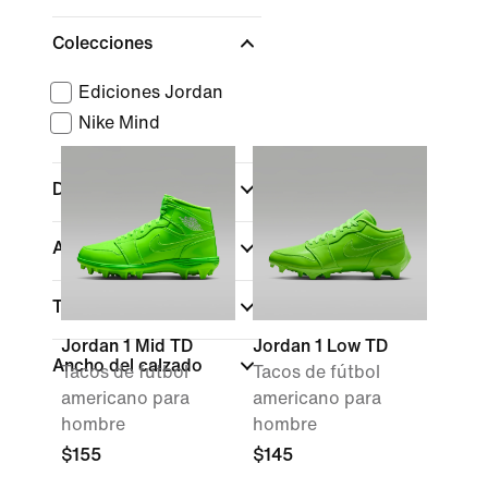
Colecciones
Ediciones Jordan
Nike Mind
Deportes
(1)
Altura del calzado
Tipo de cierre
Jordan 1 Mid TD
Jordan 1 Low TD
Ancho del calzado
Tacos de fútbol
Tacos de fútbol
americano para
americano para
hombre
hombre
$155
$145