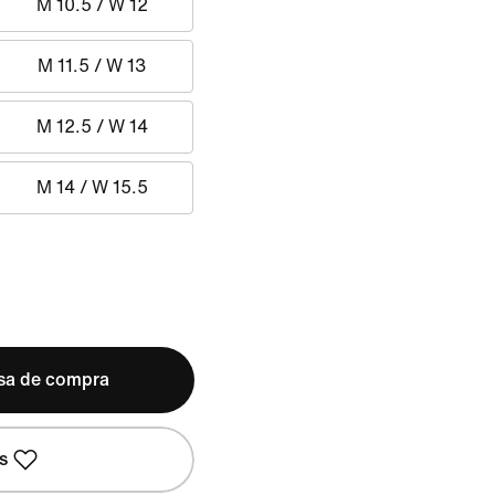
M 10.5 / W 12
M 11.5 / W 13
M 12.5 / W 14
M 14 / W 15.5
lsa de compra
s