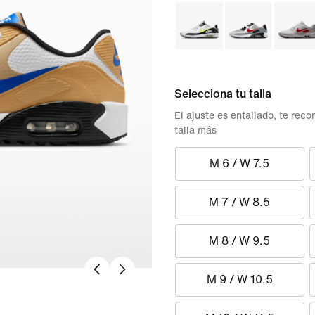
Selecciona tu talla
El ajuste es entallado, te re
talla más
M 6 / W 7.5
M 7 / W 8.5
M 8 / W 9.5
M 9 / W 10.5