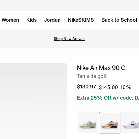
Women
Kids
Jordan
NikeSKIMS
Back to School
Shop New Arrivals
Nike Air Max 90 G
imagen 1 de 10
Tenis de golf
$130.97
$145.00
10%
Extra 25% Off w/ code: 