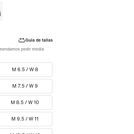
Guía de tallas
comendamos pedir media
M 6.5 / W 8
M 7.5 / W 9
M 8.5 / W 10
M 9.5 / W 11