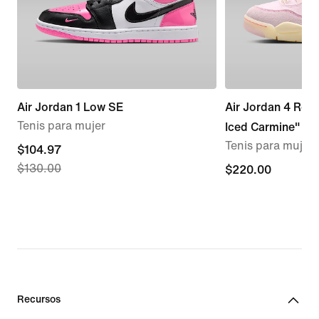
Air Jordan 1 Low SE
Air Jordan 4 Retr
Tenis para mujer
Iced Carmine"
Tenis para mujer
current
$104.97
$130.00
price
$220.00
$220.00
$104.97,
original
price
$130.00
Recursos