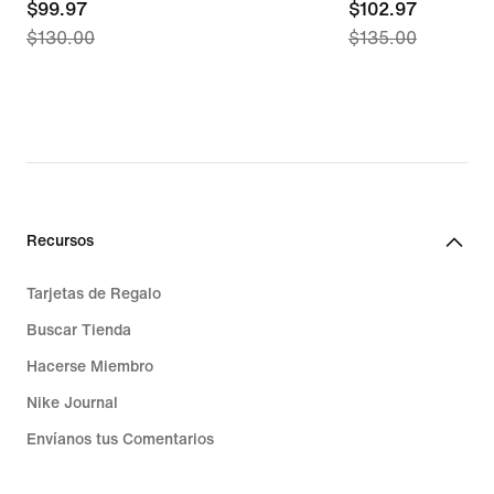
current
$99.97
current
$102.97
$130.00
$135.00
price
price
$99.97,
$102.97,
original
original
price
price
$130.00
$135.00
Recursos
Tarjetas de Regalo
Buscar Tienda
Hacerse Miembro
Nike Journal
Envíanos tus Comentarios