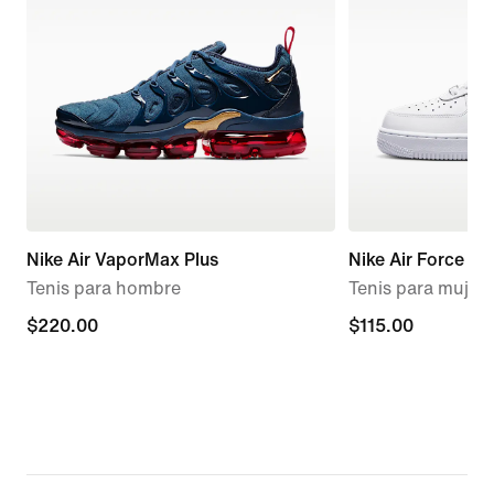
Nike Air VaporMax Plus
Nike Air Force 1 
Tenis para hombre
Tenis para mujer
$220.00
$220.00
$115.00
$115.00