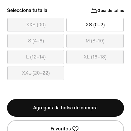
Selecciona tu talla
Guía de tallas
XXS (00)
XS (0–2)
S (4–6)
M (8–10)
L (12–14)
XL (16–18)
XXL (20–22)
Agregar a la bolsa de compra
Favoritos