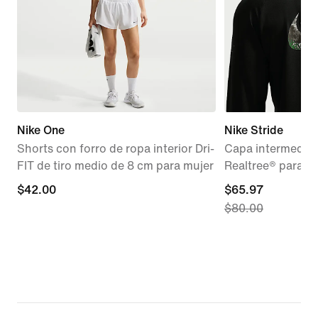
Nike One
Nike Stride
Shorts con forro de ropa interior Dri-
Capa intermedia d
FIT de tiro medio de 8 cm para mujer
Realtree® para 
$42.00
$42.00
current
$65.97
$80.00
price
$65.97,
original
price
$80.00