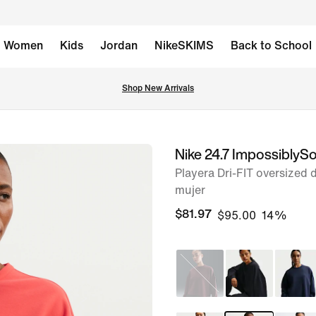
Women
Kids
Jordan
NikeSKIMS
Back to School
Shop New Arrivals
Nike 24.7 ImpossiblySo
imagen 1 de 6
Playera Dri-FIT oversized 
mujer
$81.97
$95.00
14%