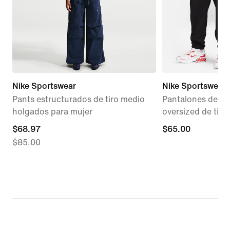
Nike Sportswear
Nike Sportswear 
Pants estructurados de tiro medio
Pantalones de en
holgados para mujer
oversized de tiro
current
$68.97
$65.00
$65.00
$85.00
price
$68.97,
original
price
$85.00