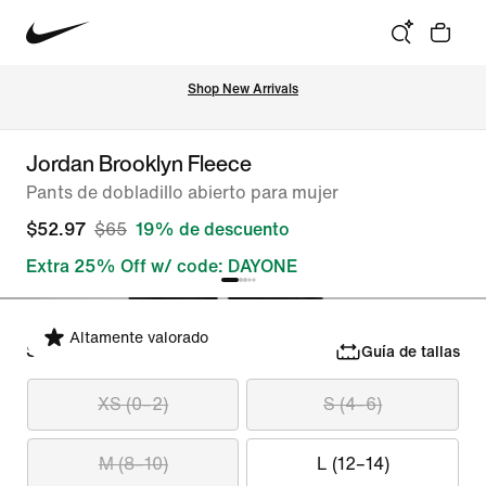
Shop New Arrivals
Jordan Brooklyn Fleece
Pants de dobladillo abierto para mujer
$52.97
$65
19% de descuento
Extra 25% Off w/ code: DAYONE
Altamente valorado
Selecciona tu talla
Guía de tallas
XS (0–2)
S (4–6)
M (8–10)
L (12–14)