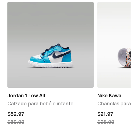
Jordan 1 Low Alt
Nike Kawa
Calzado para bebé e infante
Chanclas para beb
current
$52.97
current
$21.97
$60.00
$28.00
price
price
$52.97,
$21.97,