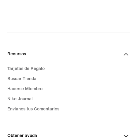
original
original
price
price
$60.00
$28.00
Recursos
Tarjetas de Regalo
Buscar Tienda
Hacerse Miembro
Nike Journal
Envíanos tus Comentarios
Obtener ayuda