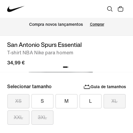
Compra novos lançamentos
Comprar
San Antonio Spurs Essential
T-shirt NBA Nike para homem
34,99 €
Selecionar tamanho
Guia de tamanhos
XS
S
M
L
XL
XXL
3XL