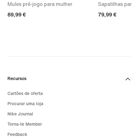
Mules pré-jogo para mulher
Sapatilhas para 
89,99
89,99 €
79,99
79,99 €
€
€
Recursos
Cartões de oferta
Procurar uma loja
Nike Journal
Torna-te Member
Feedback