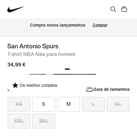
Compra novos lançamentos
Comprar
San Antonio Spurs
T-shirt NBA Nike para homem
34,99 €
Os melhor cotados
Selecionar tamanho
Guia de tamanhos
XS
S
M
L
XL
XXL
3XL