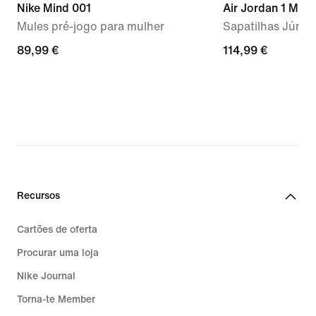
Nike Mind 001
Air Jordan 1 Mid 
Mules pré-jogo para mulher
Sapatilhas Júnio
89,99
89,99 €
114,99
114,99 €
€
€
Recursos
Cartões de oferta
Procurar uma loja
Nike Journal
Torna-te Member