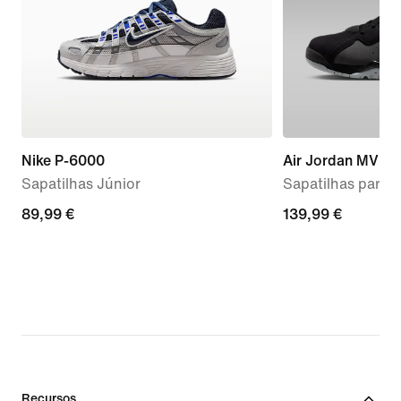
Nike P-6000
Air Jordan MVP 
Sapatilhas Júnior
Sapatilhas para
89,99
89,99 €
139,99
139,99 €
€
€
Recursos