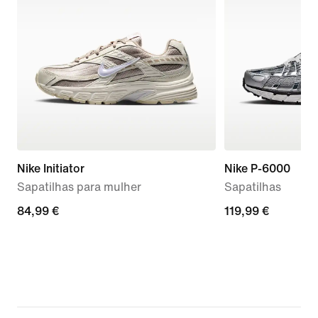
Nike Initiator
Nike P-6000
Sapatilhas para mulher
Sapatilhas
84,99
84,99 €
119,99
119,99 €
€
€