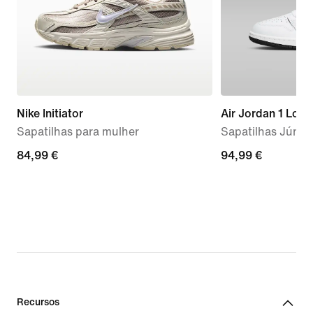
Nike Initiator
Air Jordan 1 Low
Sapatilhas para mulher
Sapatilhas Júnio
84,99
84,99 €
94,99
94,99 €
€
€
Recursos