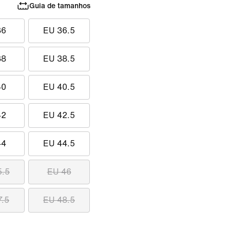
Guia de tamanhos
36
EU 36.5
38
EU 38.5
40
EU 40.5
42
EU 42.5
44
EU 44.5
5.5
EU 46
7.5
EU 48.5