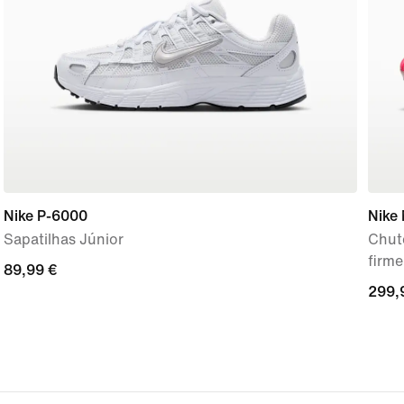
Nike P-6000
Nike 
Sapatilhas Júnior
Chute
firme
89,99
89,99 €
299,
299,
€
€