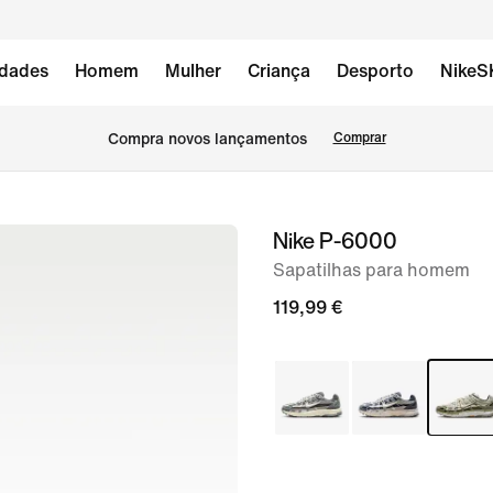
dades
Homem
Mulher
Criança
Desporto
NikeS
Compra novos lançamentos
Comprar
Nike P-6000
imagem
1
Sapatilhas para homem
de
119,99 €
8