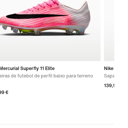
Mercurial Superfly 11 Elite
Nike Mind 
iras de futebol de perfil baixo para terreno
Sapatilhas
139,99
139,99 €
99
99 €
€