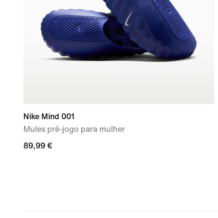
Nike Mind 001
Mules pré-jogo para mulher
89,99
89,99 €
€