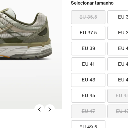
Selecionar tamanho
EU 35.5
EU 
EU 37.5
EU 
EU 39
EU 
EU 41
EU 
EU 43
EU 
EU 45
EU 4
EU 47
EU 4
EU 49.5