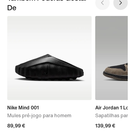
De
Nike Mind 001
Air Jordan 1 Low
Mules pré-jogo para homem
Sapatilhas para
89,99
89,99 €
139,99
139,99 €
€
€