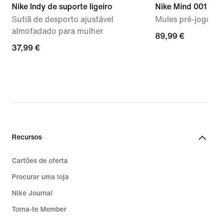
Nike Indy de suporte ligeiro
Nike Mind 001
Sutiã de desporto ajustável
Mules pré-jogo 
almofadado para mulher
89,99
89,99 €
37,99
37,99 €
€
€
Recursos
Cartões de oferta
Procurar uma loja
Nike Journal
Torna-te Member