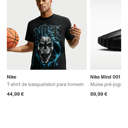
Nike
Nike Mind 001
T-shirt de basquetebol para homem
Mules pré-jogo 
44,99
44,99 €
89,99
89,99 €
€
€