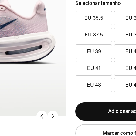
Selecionar tamanho
EU 35.5
EU 
EU 37.5
EU 
EU 39
EU 
EU 41
EU 
EU 43
EU 
Adicionar ao
Marcar como f