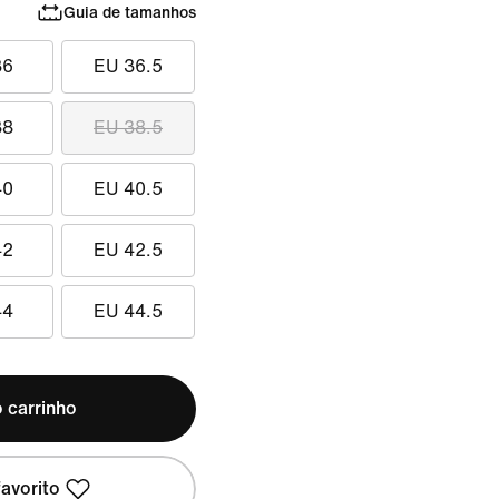
Guia de tamanhos
36
EU 36.5
38
EU 38.5
40
EU 40.5
42
EU 42.5
44
EU 44.5
 carrinho
avorito