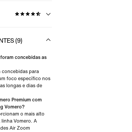
TES (9)
s foram concebidas as
 concebidas para
um foco específico nos
das longas e dias de
mero Premium com
ing Vomero?
rcionam o mais alto
 linha Vomero. A
des Air Zoom