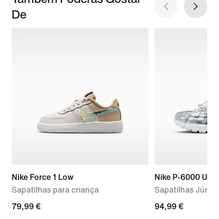
De
Nike Force 1 Low
Nike P-6000 Utili
Sapatilhas para criança
Sapatilhas Júnio
79,99
79,99 €
94,99
94,99 €