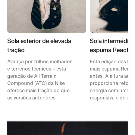
Sola exterior de elevada
Sola intermédia
tração
espuma ReactX
Avança por trilhos molhados
Esta edição das Peg
e terrenos técnicos – esta
mais espuma React
geração de All Terrain
antes. A altura au
Compound (ATC) da Nike
proporciona retorn
oferece mais tração do que
energia com uma s
as versões anteriores.
responsiva e de est