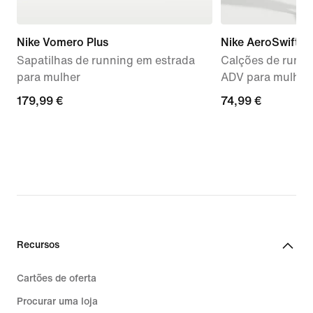
Nike Vomero Plus
Nike AeroSwift
Sapatilhas de running em estrada
Calções de runnin
para mulher
ADV para mulher
179,99
179,99 €
74,99
74,99 €
€
€
Recursos
Cartões de oferta
Procurar uma loja