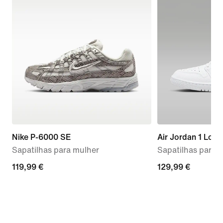
Nike P-6000 SE
Air Jordan 1 Low
Sapatilhas para mulher
Sapatilhas para 
119,99
119,99 €
129,99
129,99 €
€
€