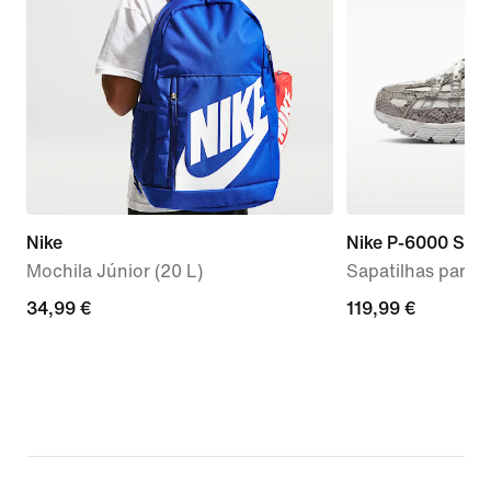
Nike
Nike P-6000 SE
Mochila Júnior (20 L)
Sapatilhas para 
34,99
34,99 €
119,99
119,99 €
€
€