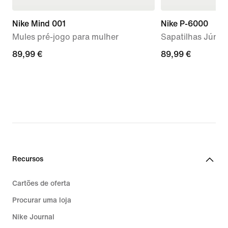
Nike Mind 001
Nike P-6000
Mules pré-jogo para mulher
Sapatilhas Júnio
89,99
89,99 €
89,99
89,99 €
€
€
Recursos
Cartões de oferta
Procurar uma loja
Nike Journal