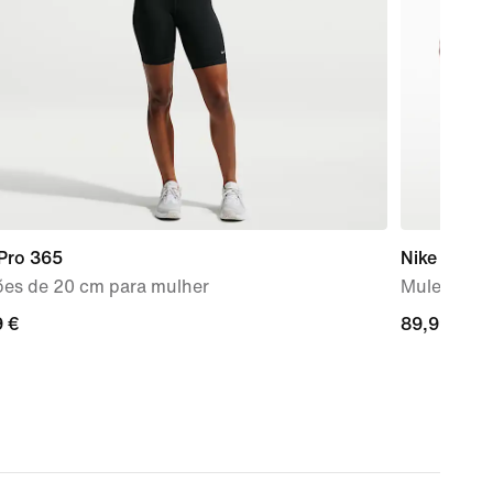
 Pro 365
Nike Mind 
ões de 20 cm para mulher
Mules pré-
9
9 €
89,99
89,99 €
€