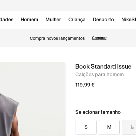
dades
Homem
Mulher
Criança
Desporto
NikeS
Compra novos lançamentos
Comprar
Book Standard Issue
imagem
1
Calções para homem
de
119,99 €
6
Selecionar tamanho
S
M
L