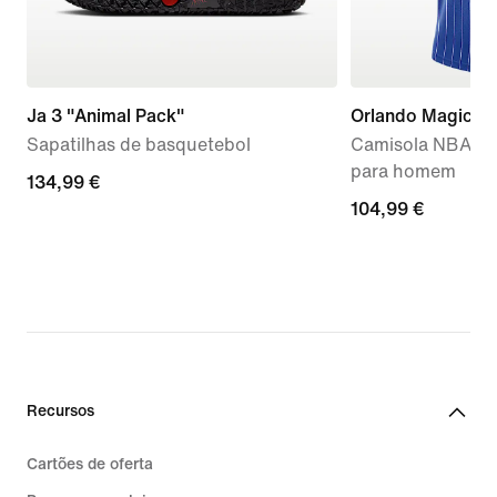
Ja 3 "Animal Pack"
Orlando Magic
Sapatilhas de basquetebol
Camisola NBA Sw
para homem
134,99
134,99 €
104,99
104,99 €
€
€
Recursos
Cartões de oferta