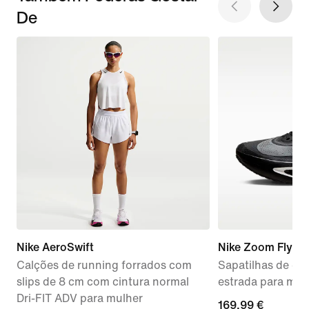
De
Nike AeroSwift
Nike Zoom Fly 6
Calções de running forrados com
Sapatilhas de co
slips de 8 cm com cintura normal
estrada para mul
Dri-FIT ADV para mulher
169,99
169,99 €