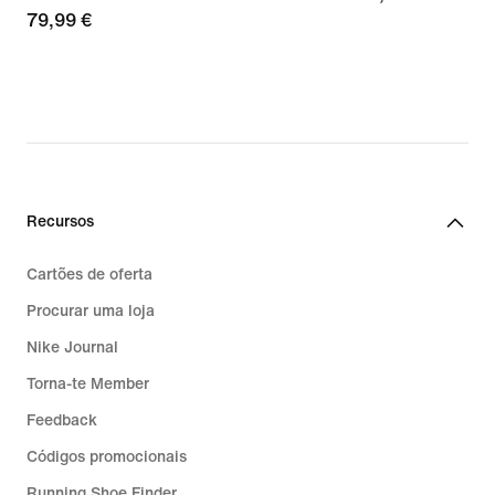
79,99
79,99 €
€
€
Recursos
Cartões de oferta
Procurar uma loja
Nike Journal
Torna-te Member
Feedback
Códigos promocionais
Running Shoe Finder